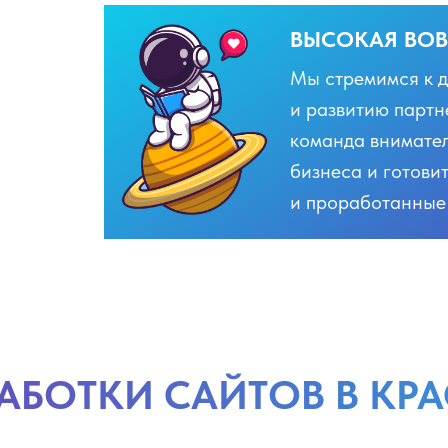
ВЫСОКАЯ ВОВ
Мы стремимся к д
и развитию парт
команда внимател
бизнеса и готови
и проработанные
АБОТКИ САЙТОВ В КР