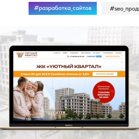
#разработка_сайтов
#seo_прод
Самолёт Плюс - агентство
недвижимости
Сайт с каталогом квартир в новом ЖК
"Уютный квартал". Продвижение -
контекстная реклама. Адаптация под
все устройства.