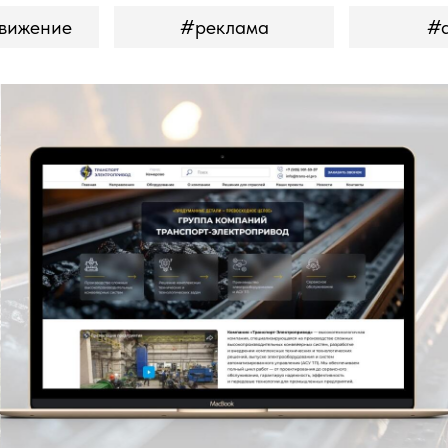
вижение
#реклама
#
Транспорт-Электропривод -
производство конвейерных
систем
Многостраничный сайт с каталогом
продукции, страницами услуг компании,
мобильной адаптацией