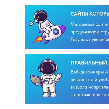
САЙТЫ КОТОР
Мы делаем сайты 
продумываем струк
Результат увелич
ПРАВИЛЬНЫЙ
Веб-дизайнеры A
дизайн, но и удо
визуала направле
к достижению кон